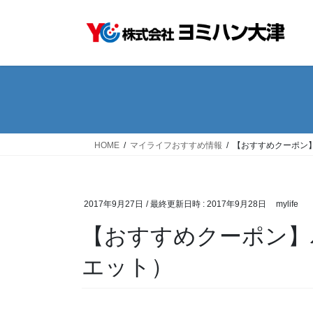
コ
ナ
ン
ビ
テ
ゲ
ン
ー
ツ
シ
へ
ョ
ス
ン
キ
に
ッ
移
HOME
マイライフおすすめ情報
【おすすめクーポン】
プ
動
2017年9月27日
/ 最終更新日時 :
2017年9月28日
mylife
【おすすめクーポン】バ
エット）