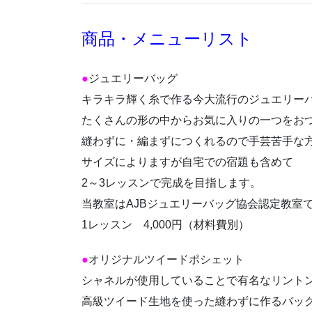
商品・メニューリスト
●
ジュエリーバッグ
キラキラ輝く糸で作る今大流行のジュエリー
たくさんの形の中からお気に入りの一つをお
縫わずに・編まずにつくれるので手芸苦手な方
サイズによりますが自宅での宿題も含めて
2～3レッスンで完成を目指します。
当教室はAJBジュエリーバッグ協会認定教室
1レッスン 4,000円（材料費別）
●
オリジナルツイードポシェット
シャネルが使用していることで有名なリント
高級ツイード生地を使った縫わずに作るバッ