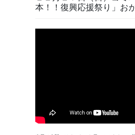
本！！復興応援祭り」お