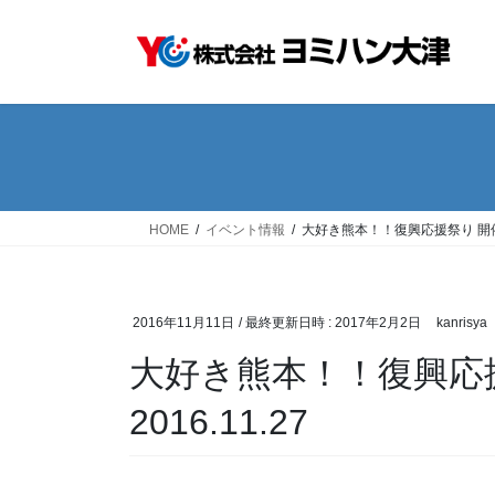
コ
ナ
ン
ビ
テ
ゲ
ン
ー
ツ
シ
へ
ョ
ス
ン
キ
に
ッ
移
HOME
イベント情報
大好き熊本！！復興応援祭り 開催しま
プ
動
2016年11月11日
/ 最終更新日時 :
2017年2月2日
kanrisya
大好き熊本！！復興応
2016.11.27