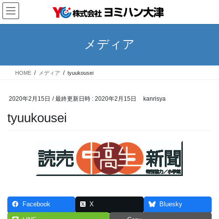
コ
ナ
ン
ビ
テ
ゲ
ン
ー
メディア
ツ
シ
へ
ョ
ス
ン
HOME
メディア
tyuukousei
キ
に
ッ
移
プ
動
2020年2月15日
/ 最終更新日時 :
2020年2月15日
kanrisya
tyuukousei
Facebook
X
Bluesky