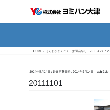
コ
ナ
ン
ビ
テ
ゲ
ン
ー
ツ
シ
へ
ョ
ス
ン
キ
に
ッ
移
HOME
ほんわかわくわく 抽選会祭り 2011.4.24
2
プ
動
2014年5月14日
/ 最終更新日時 :
2014年5月14日
ashi21jp
20111101