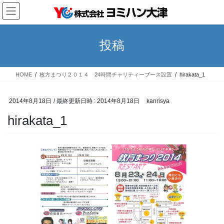
コ
ナ
ン
ビ
テ
ゲ
ン
ー
投稿
ツ
シ
へ
ョ
ス
ン
HOME
枚方まつり２０１４ 24時間チャリティーブース設置
hirakata_1
キ
に
ッ
移
プ
動
2014年8月18日
/ 最終更新日時 :
2014年8月18日
kanrisya
hirakata_1