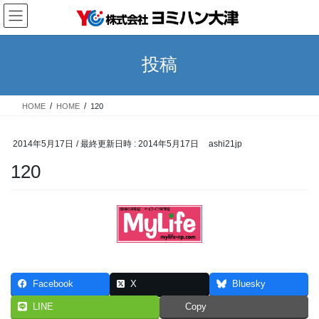
コ
ナ
ン
ビ
テ
ゲ
ン
ー
投稿
ツ
シ
へ
ョ
ス
ン
HOME
HOME
120
キ
に
ッ
移
プ
動
2014年5月17日
/ 最終更新日時 :
2014年5月17日
ashi21jp
120
Facebook
X
Bluesky
LINE
Copy