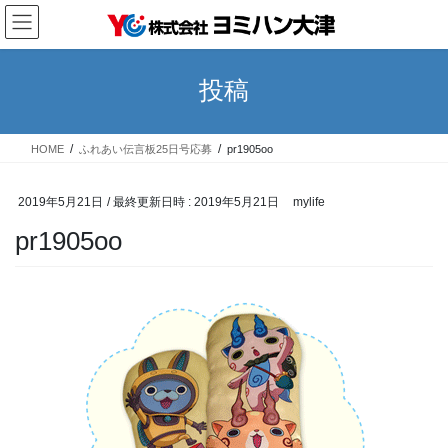
コ
ナ
ン
ビ
テ
ゲ
ン
ー
投稿
ツ
シ
へ
ョ
ス
ン
HOME
ふれあい伝言板25日号応募
pr1905oo
キ
に
ッ
移
プ
動
2019年5月21日
/ 最終更新日時 :
2019年5月21日
mylife
pr1905oo