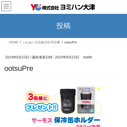
コ
ナ
ン
ビ
テ
ゲ
ン
ー
投稿
ツ
シ
へ
ョ
ス
ン
HOME
ふれあい伝言板25日号応募
ootsuPre
キ
に
ッ
移
プ
動
2024年8月23日
/ 最終更新日時 :
2024年8月23日
mylife
ootsuPre