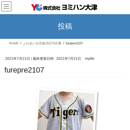
コ
ナ
ン
ビ
テ
ゲ
ン
ー
投稿
ツ
シ
へ
ョ
ス
ン
HOME
ふれあい伝言板25日号応募
furepre2107
キ
に
ッ
移
プ
動
2021年7月21日
/ 最終更新日時 :
2021年7月21日
mylife
furepre2107