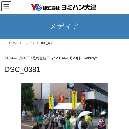
コ
ナ
ン
ビ
テ
ゲ
ン
ー
メディア
ツ
シ
へ
ョ
ス
ン
HOME
メディア
DSC_0381
キ
に
ッ
移
プ
動
2014年8月20日
/ 最終更新日時 :
2014年8月20日
kanrisya
DSC_0381