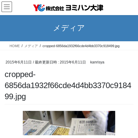
コ
ナ
ン
ビ
テ
ゲ
ン
ー
メディア
ツ
シ
へ
ョ
ス
ン
HOME
メディア
cropped-6856da1932f66cde4d4bb3370c918499.jpg
キ
に
ッ
移
プ
動
2015年6月11日
/ 最終更新日時 :
2015年6月11日
kanrisya
cropped-
6856da1932f66cde4d4bb3370c9184
99.jpg